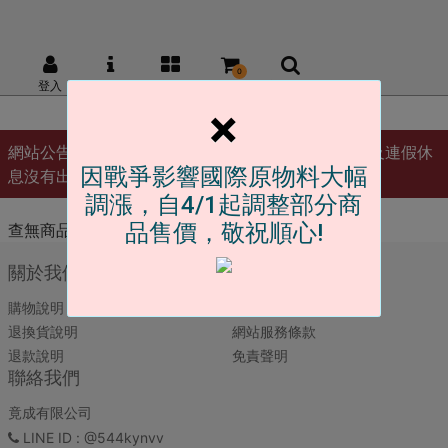
0
登入
網站介紹
商品
購物車
商品搜尋
×
網站公告 :
上班時間:周一到週五9:30-16:00 週六日及連假休
因戰爭影響國際原物料大幅
息沒有出貨喔! 官方LINE:@544kynvv 歡迎加入
調漲，自4/1起調整部分商
品售價，敬祝順心!
查無商品
關於我們
顧客服務
購物說明
隱私權條款
退換貨說明
網站服務條款
退款說明
免責聲明
聯絡我們
竟成有限公司
LINE ID
: @544kynvv